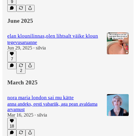
9
June 2025
elan klounilinnas,olen lihtsalt väike kloun
tegevusaruanne
Jun 29, 2025
silvia
•
7
2
March 2025
nora maria london sai mu kätte
anna andeks, eesti vabariik, aga pean avaldama
arvamust
Mar 16, 2025
silvia
•
18