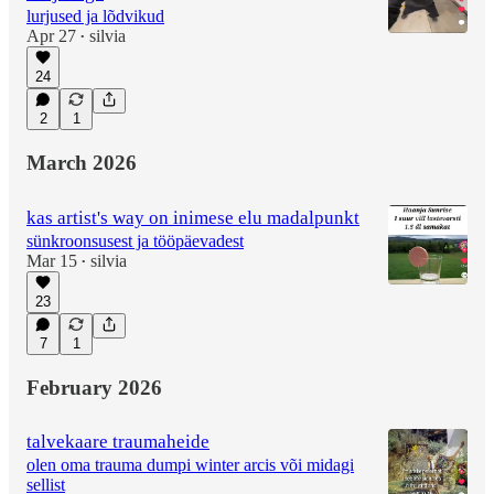
lurjused ja lõdvikud
Apr 27
silvia
•
24
2
1
March 2026
kas artist's way on inimese elu madalpunkt
sünkroonsusest ja tööpäevadest
Mar 15
silvia
•
23
7
1
February 2026
talvekaare traumaheide
olen oma trauma dumpi winter arcis või midagi
sellist