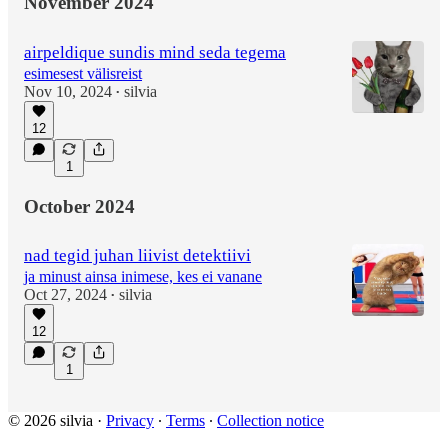
November 2024
airpeldique sundis mind seda tegema
esimesest välisreist
Nov 10, 2024
silvia
•
12
1
October 2024
nad tegid juhan liivist detektiivi
ja minust ainsa inimese, kes ei vanane
Oct 27, 2024
silvia
•
12
1
© 2026 silvia
·
Privacy
∙
Terms
∙
Collection notice