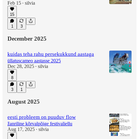
Feb 15
silvia
•
15
1
3
December 2025
kuidas teha rahu persekukkund aastaga
üllatuscameo aastasse 2025
Dec 28, 2025
silvia
•
8
3
1
August 2025
eesti probleem on puuduv flow
žanriline kõrvalpõige festivaliellu
Aug 17, 2025
silvia
•