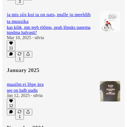
3
ja mis siis kui ta on nats, mulle ju meeldib
ta muusika
kas kõik, mis teeb rõõmu, peab lõpuks panema
tundma halvasti?
Mar 10, 2025
silvia
•
11
1
January 2025
maailm ei lõpe ära
see on halb uudis
Jan 12, 2025
silvia
•
12
1