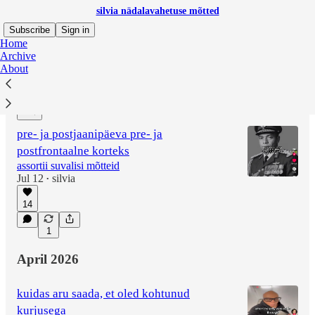
silvia nädalavahetuse mõtted
Subscribe
Sign in
Home
Archive
About
Latest
Top
Discussions
pre- ja postjaanipäeva pre- ja
postfrontaalne korteks
assortii suvalisi mõtteid
Jul 12
silvia
•
14
1
April 2026
kuidas aru saada, et oled kohtunud
kurjusega